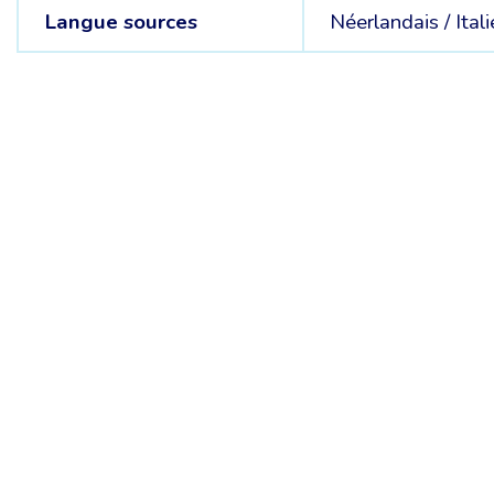
Langue sources
Néerlandais /
Ital
Chambre Belge des Traducteurs et Interprètes | Belgische Kamer
10, bld de l’Empereur 1000 Bruxelles – Tél. : +32 2 513 09 15 