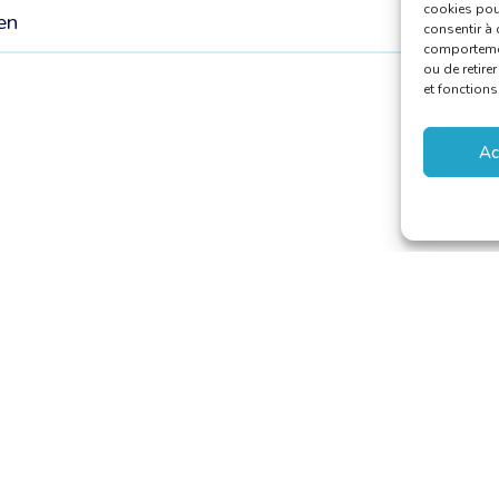
cookies pour
ien
consentir à 
comportement
ou de retire
et fonctions
Ac
 van Vertalers en Tolken
–
secretariat@translators.be