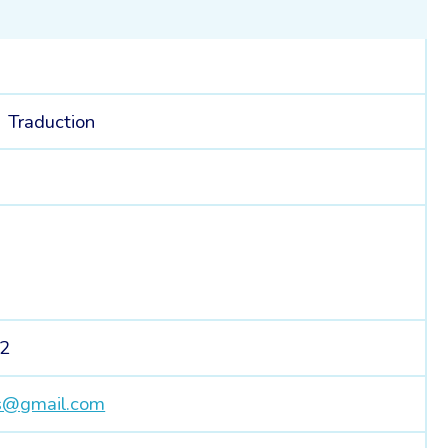
/
Traduction
32
es@gmail.com