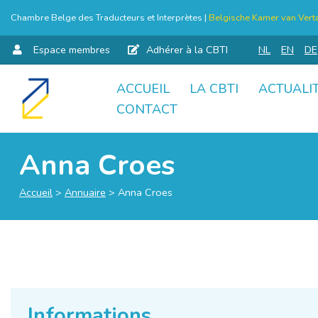
Chambre Belge des Traducteurs et Interprètes |
Belgische Kamer van Verta
Espace membres
Adhérer à la CBTI
NL
EN
DE
ACCUEIL
LA CBTI
ACTUALI
Aller
CONTACT
au
contenu
Anna Croes
Accueil
>
Annuaire
>
Anna Croes
Informations