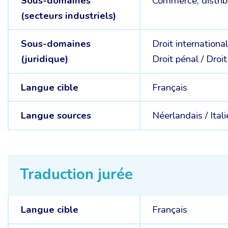
Sous-domaines
Commerce, distrib
(secteurs industriels)
Sous-domaines
Droit international
(juridique)
Droit pénal /
Droit
Langue cible
Français
Langue sources
Néerlandais /
Ital
Traduction jurée
Langue cible
Français