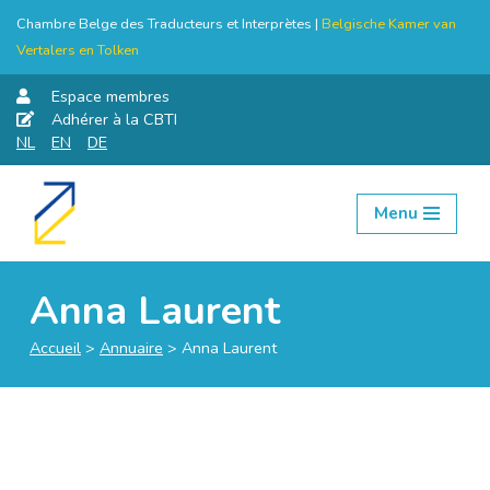
Chambre Belge des Traducteurs et Interprètes |
Belgische Kamer van
Vertalers en Tolken
Espace membres
Adhérer à la CBTI
NL
EN
DE
Menu
Aller
au
contenu
Anna Laurent
Accueil
>
Annuaire
>
Anna Laurent