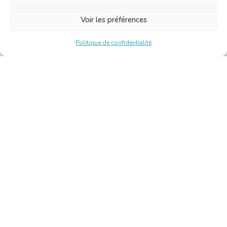
Voir les préférences
Politique de confidentialité
Chambre Belge des Traducteurs et Interprètes | Belgische
Kamer van Vertalers en Tolken
10, bld de l’Empereur 1000 Bruxelles – Tél. : +32 2 513 09
15 –
secretariat@translators.be