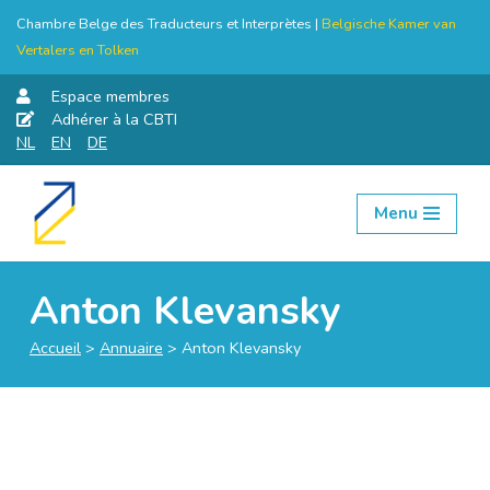
Chambre Belge des Traducteurs et Interprètes |
Belgische Kamer van
Vertalers en Tolken
Espace membres
Adhérer à la CBTI
NL
EN
DE
Menu
Aller
au
contenu
Anton Klevansky
Accueil
>
Annuaire
>
Anton Klevansky