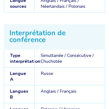
Langue
Anglais /
Français /
sources
Néerlandais /
Polonais
Interprétation de
conférence
Type
Simultanée
/
Consécutive
/
interprétation
Chuchotée
Langue
Russe
A
Langues
Anglais /
Français
B