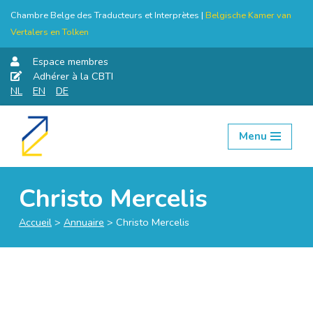
Chambre Belge des Traducteurs et Interprètes |
Belgische Kamer van
Vertalers en Tolken
Espace membres
Adhérer à la CBTI
NL
EN
DE
Menu
Aller
au
contenu
Christo Mercelis
Accueil
>
Annuaire
>
Christo Mercelis