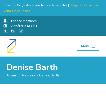
Chambre Belge des Traducteurs et Interprètes |
Belgische Kamer van
Vertalers en Tolken
Espace membres
Adhérer à la CBTI
NL
EN
DE
Menu
Aller
au
contenu
Denise Barth
Accueil
>
Annuaire
>
Denise Barth