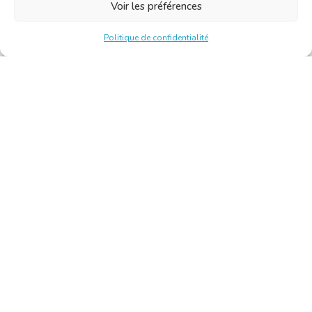
Voir les préférences
Politique de confidentialité
Chambre Belge des Traducteurs et Interprètes | Belgische
Kamer van Vertalers en Tolken
10, bld de l’Empereur 1000 Bruxelles – Tél. : +32 2 513 09
15 –
secretariat@translators.be