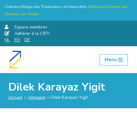
Chambre Belge des Traducteurs et Interprètes |
Belgische Kamer van
Vertalers en Tolken
Espace membres
Adhérer à la CBTI
NL
EN
DE
Menu
Aller
au
contenu
Dilek Karayaz Yigit
Accueil
>
Annuaire
>
Dilek Karayaz Yigit