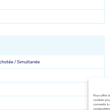
8
chotée
/
Simultanée
Pour offrir 
cookies pour
consentir à 
comportement