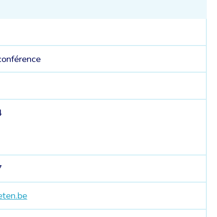
 conférence
4
7
eten.be