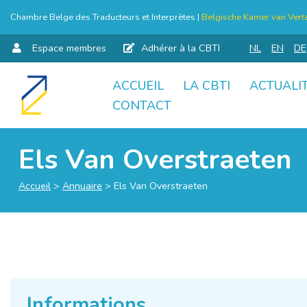
Chambre Belge des Traducteurs et Interprètes |
Belgische Kamer van Verta
Espace membres
Adhérer à la CBTI
NL
EN
DE
ACCUEIL
LA CBTI
ACTUALI
Aller
CONTACT
au
contenu
Els Van Overstraeten
Accueil
>
Annuaire
>
Els Van Overstraeten
Informations