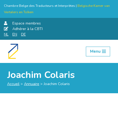
Chambre Belge des Traducteurs et Interprètes |
Belgische Kamer van
Vertalers en Tolken
Espace membres
Adhérer à la CBTI
NL
EN
DE
Menu
Aller
au
contenu
Joachim Colaris
Accueil
>
Annuaire
>
Joachim Colaris