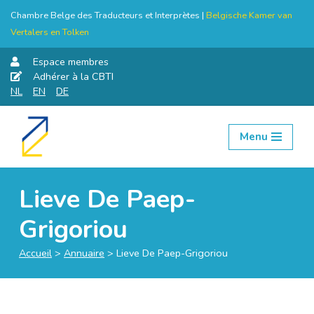
Chambre Belge des Traducteurs et Interprètes |
Belgische Kamer van
Vertalers en Tolken
Espace membres
Adhérer à la CBTI
NL
EN
DE
Menu
Aller
au
contenu
Lieve De Paep-
Grigoriou
Accueil
>
Annuaire
>
Lieve De Paep-Grigoriou