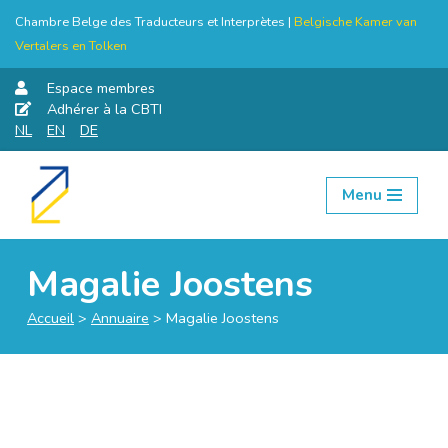
Chambre Belge des Traducteurs et Interprètes |
Belgische Kamer van
Vertalers en Tolken
Espace membres
Adhérer à la CBTI
NL
EN
DE
Menu
Aller
au
contenu
Magalie Joostens
Accueil
>
Annuaire
>
Magalie Joostens