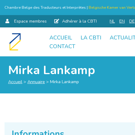
Chambre Belge des Traducteurs et Interprètes |
Belgische Kamer van Verta
Espace membres
Adhérer à la CBTI
NL
EN
DE
ACCUEIL
LA CBTI
ACTUALI
Aller
CONTACT
au
contenu
Mirka Lankamp
Accueil
>
Annuaire
>
Mirka Lankamp
Informations