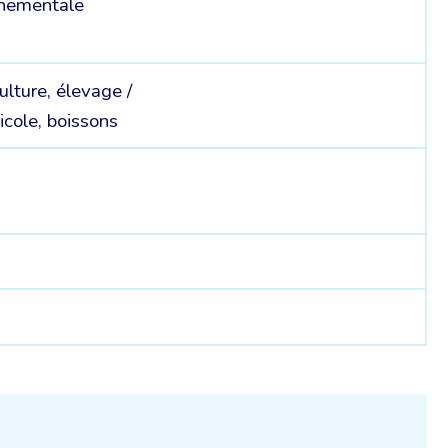
nnementale
culture, élevage /
icole, boissons