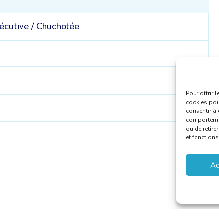
écutive
/
Chuchotée
Pour offrir 
cookies pour
consentir à 
comportement
ou de retire
et fonctions
Ac