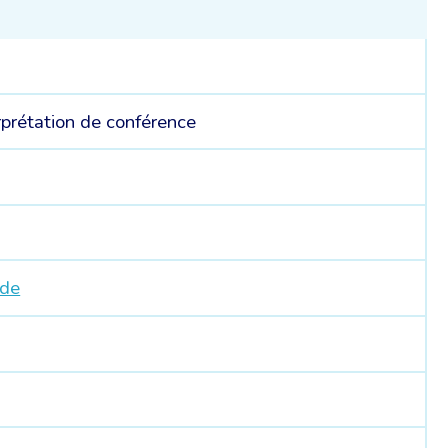
rprétation de conférence
.de
4