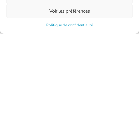
Voir les préférences
Politique de confidentialité
Chambre Belge des Traducteurs et Interprètes | Belgische
Kamer van Vertalers en Tolken
10, bld de l’Empereur 1000 Bruxelles – Tél. : +32 2 513 09
15 –
secretariat@translators.be