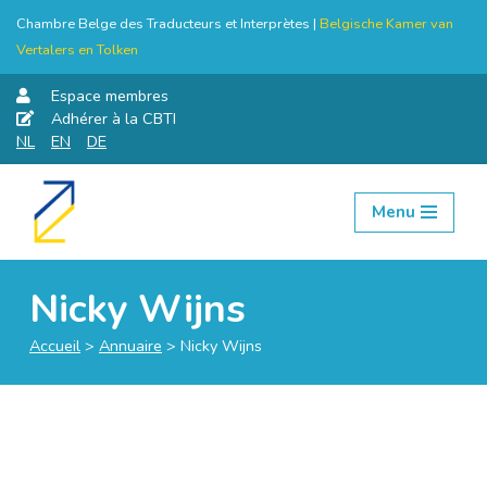
Chambre Belge des Traducteurs et Interprètes |
Belgische Kamer van
Vertalers en Tolken
Espace membres
Adhérer à la CBTI
NL
EN
DE
Menu
Aller
au
contenu
Nicky Wijns
Accueil
>
Annuaire
>
Nicky Wijns