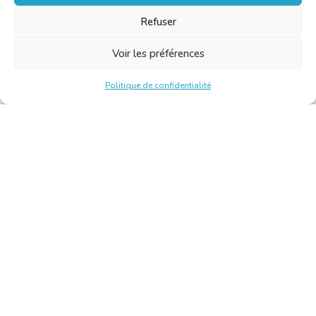
Refuser
Voir les préférences
Politique de confidentialité
Chambre Belge des Traducteurs et Interprètes | Belgische
Kamer van Vertalers en Tolken
10, bld de l’Empereur 1000 Bruxelles – Tél. : +32 2 513 09
15 –
secretariat@translators.be