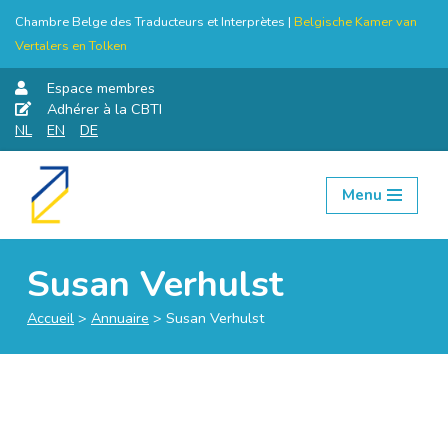
Chambre Belge des Traducteurs et Interprètes |
Belgische Kamer van
Vertalers en Tolken
Espace membres
Adhérer à la CBTI
NL
EN
DE
Menu
Aller
au
contenu
Susan Verhulst
Accueil
>
Annuaire
>
Susan Verhulst