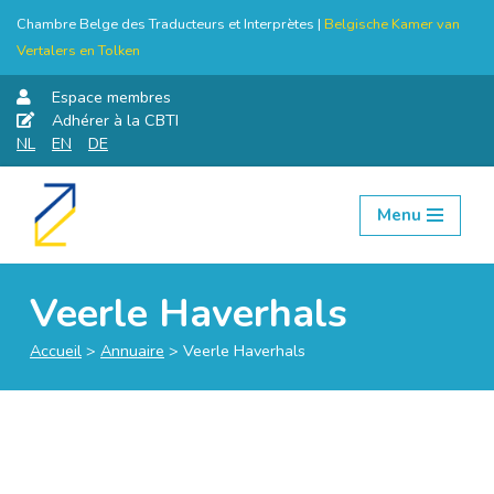
Chambre Belge des Traducteurs et Interprètes |
Belgische Kamer van
Vertalers en Tolken
Espace membres
Adhérer à la CBTI
NL
EN
DE
Menu
Aller
au
contenu
Veerle Haverhals
Accueil
>
Annuaire
>
Veerle Haverhals