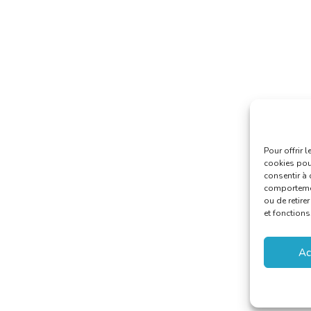
Pour offrir 
cookies pour
consentir à 
comportement
ou de retire
et fonctions
Ac