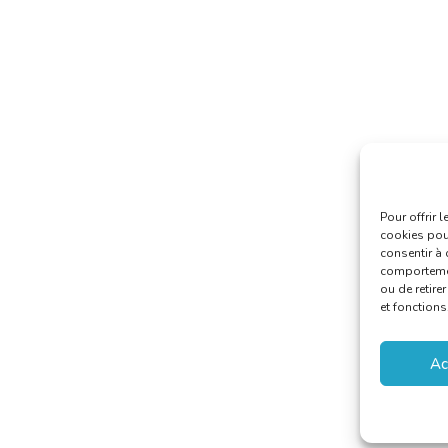
Pour offrir 
cookies pour
consentir à 
comportement
ou de retire
et fonctions
Ac