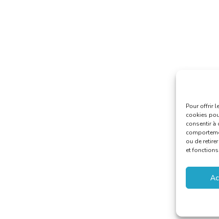
Pour offrir 
cookies pour
consentir à 
comportement
ou de retire
et fonctions
Ac