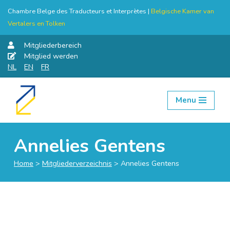
Chambre Belge des Traducteurs et Interprètes |
Belgische Kamer van
Vertalers en Tolken
Mitgliederbereich
Mitglied werden
NL
EN
FR
Menu
Skip
to
content
Annelies Gentens
Home
>
Mitgliederverzeichnis
>
Annelies Gentens