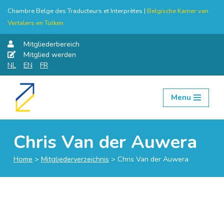
Chambre Belge des Traducteurs et Interprètes |
Belgische Kamer van
Vertalers en Tolken
Mitgliederbereich
Mitglied werden
NL
EN
FR
Menu
Skip
to
content
Chris Van der Auwera
Home
>
Mitgliederverzeichnis
>
Chris Van der Auwera