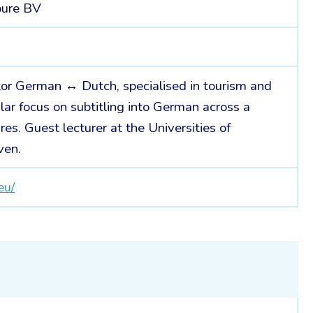
bure BV
2
tor German ↔ Dutch, specialised in tourism and
lar focus on subtitling into German across a
es. Guest lecturer at the Universities of
ven.
eu/