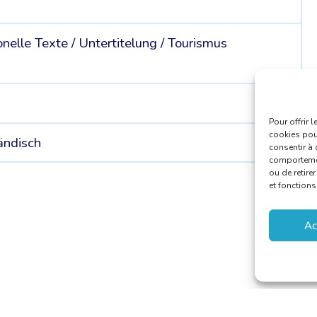
nelle Texte /
Untertitelung /
Tourismus
Pour offrir 
cookies pour
ändisch
consentir à 
comportement
ou de retire
et fonctions
Ac