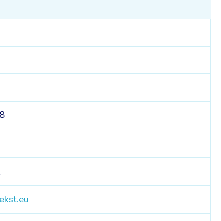
18
2
ekst.eu