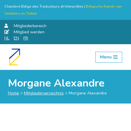
Chambre Belge des Traducteurs et Interprètes |
Belgische Kamer van
Vertalers en Tolken
Mitgliederbereich
Mitglied werden
NL
EN
FR
Menu
Skip
to
content
Morgane Alexandre
Home
>
Mitgliederverzeichnis
>
Morgane Alexandre