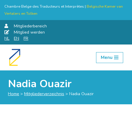
Chambre Belge des Traducteurs et Interprètes |
Belgische Kamer van
Vertalers en Tolken
Mitgliederbereich
Mitglied werden
NL
EN
FR
Menu
Skip
to
content
Nadia Ouazir
Home
>
Mitgliederverzeichnis
>
Nadia Ouazir