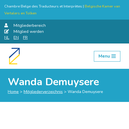
Chambre Belge des Traducteurs et Interprètes |
Belgische Kamer van
Vertalers en Tolken
Mitgliederbereich
Mitglied werden
NL
EN
FR
Menu
Skip
to
content
Wanda Demuysere
Home
>
Mitgliederverzeichnis
>
Wanda Demuysere