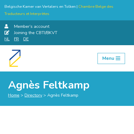
Belgische Kamer van Vertalers en Tolken |
Chambre Belge des
Traducteurs et Interprètes
Member’s account
Joining the CBTI/BKVT
NL
FR
DE
Menu
Skip
to
content
Agnès Feltkamp
Home
>
Directory
>
Agnès Feltkamp