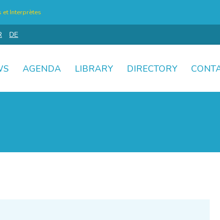
et Interprètes
R
DE
WS
AGENDA
LIBRARY
DIRECTORY
CONT