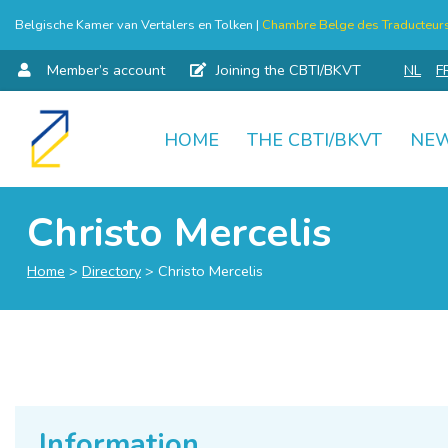
Belgische Kamer van Vertalers en Tolken |
Chambre Belge des Traducteurs 
Member’s account
Joining the CBTI/BKVT
NL
F
HOME
THE CBTI/BKVT
NE
Skip
to
content
Christo Mercelis
Home
>
Directory
>
Christo Mercelis
Information