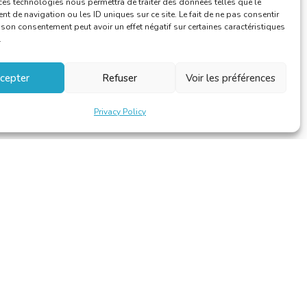
ces technologies nous permettra de traiter des données telles que le
 de navigation ou les ID uniques sur ce site. Le fait de ne pas consentir
r son consentement peut avoir un effet négatif sur certaines caractéristiques
.
cepter
Refuser
Voir les préférences
Privacy Policy
Design et développement par
Alinoa