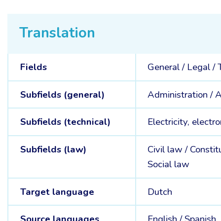
Translation
Fields
General /
Legal /
Subfields (general)
Administration /
A
Subfields (technical)
Electricity, electr
Subfields (law)
Civil law /
Constit
Social law
Target language
Dutch
Source languages
English /
Spanish