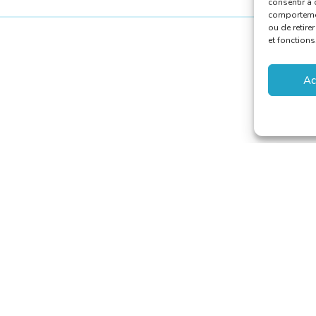
consentir à 
comportement
ou de retire
et fonctions
Ac
aducteurs et Interprètes
riat@translators.be