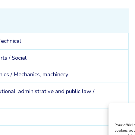
Technical
rts /
Social
onics /
Mechanics, machinery
utional, administrative and public law /
Pour offrir 
cookies pour