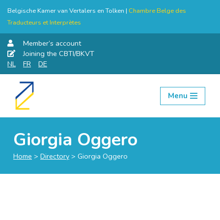
Belgische Kamer van Vertalers en Tolken |
Chambre Belge des
Traducteurs et Interprètes
Member’s account
Joining the CBTI/BKVT
NL
FR
DE
Menu
Skip
to
content
Giorgia Oggero
Home
>
Directory
>
Giorgia Oggero