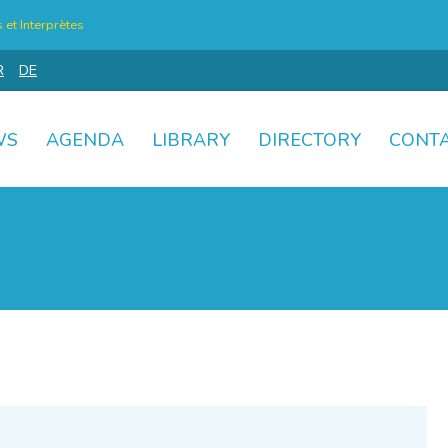
et Interprètes
R
DE
WS
AGENDA
LIBRARY
DIRECTORY
CONT