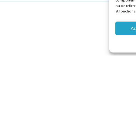
comportement
ou de retire
et fonctions
Ac
aducteurs et Interprètes
riat@translators.be