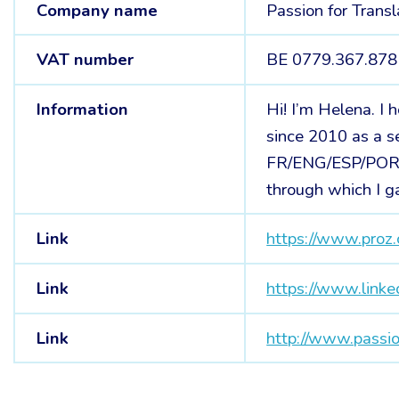
Company name
Passion for Tran
VAT number
BE 0779.367.878
Information
Hi! I’m Helena. I 
since 2010 as a s
FR/ENG/ESP/PORT >
through which I g
Link
https://www.proz
Link
https://www.link
Link
http://www.passio