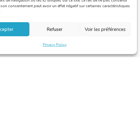
 de navigation ou les ID uniques sur ce site. Le fait de ne pas consentir
r son consentement peut avoir un effet négatif sur certaines caractéristiques
.
cepter
Refuser
Voir les préférences
Privacy Policy
Design et développement par
Alinoa