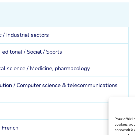
c /
Industrial sectors
 editorial /
Social /
Sports
cal science /
Medicine, pharmacology
ution /
Computer science & telecommunications
Pour offrir 
cookies pour
/
French
consentir à 