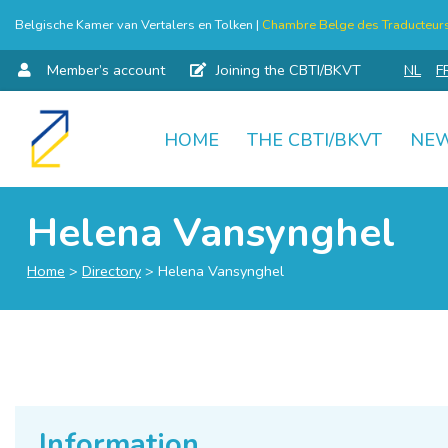
Belgische Kamer van Vertalers en Tolken |
Chambre Belge des Traducteurs 
Member’s account
Joining the CBTI/BKVT
NL
F
HOME
THE CBTI/BKVT
NE
Skip
to
content
Helena Vansynghel
Home
>
Directory
>
Helena Vansynghel
Information