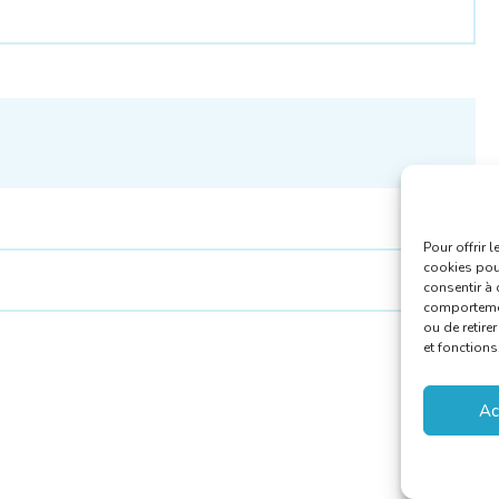
0
Pour offrir 
cookies pour
consentir à 
comportement
ou de retire
et fonctions
Ac