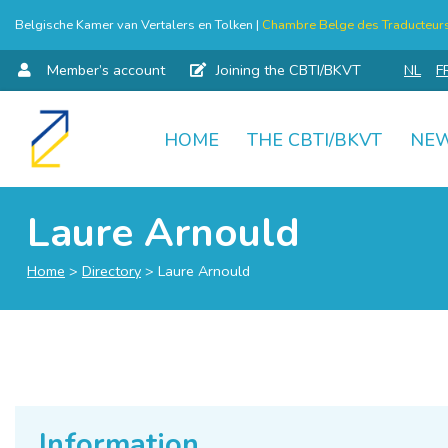
Belgische Kamer van Vertalers en Tolken |
Chambre Belge des Traducteurs 
Member’s account
Joining the CBTI/BKVT
NL
F
HOME
THE CBTI/BKVT
NE
Skip
to
content
Laure Arnould
Home
>
Directory
>
Laure Arnould
Information