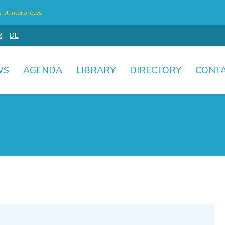
et Interprètes
R
DE
WS
AGENDA
LIBRARY
DIRECTORY
CONT