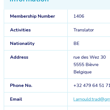
Membership Number
1406
Activities
Translator
Nationality
BE
Address
rue des Wez 30
5555 Bièvre
Belgique
Phone No.
+32 479 64 51 7
Email
l.arnould.trad@g