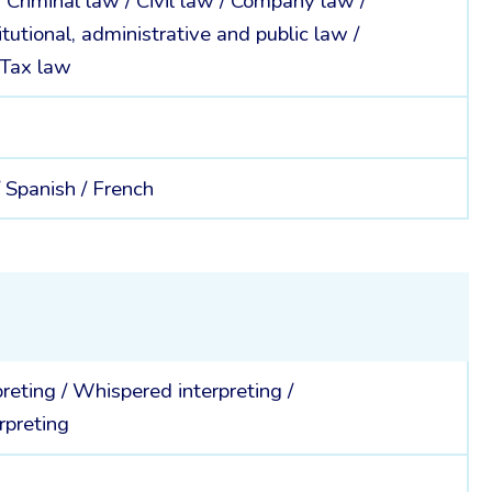
/
Criminal law /
Civil law /
Company law /
tutional, administrative and public law /
Tax law
/
Spanish /
French
preting
/
Whispered interpreting
/
rpreting