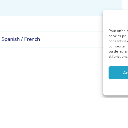
Pour offrir 
cookies pour
/
Spanish /
French
consentir à 
comportement
ou de retire
et fonctions
Ac