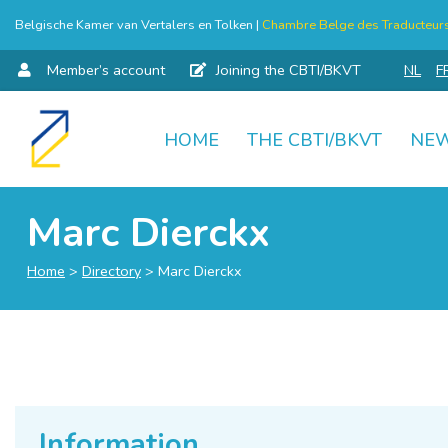
Belgische Kamer van Vertalers en Tolken |
Chambre Belge des Traducteurs 
Member’s account
Joining the CBTI/BKVT
NL
F
HOME
THE CBTI/BKVT
NE
Skip
to
content
Marc Dierckx
Home
>
Directory
>
Marc Dierckx
Information