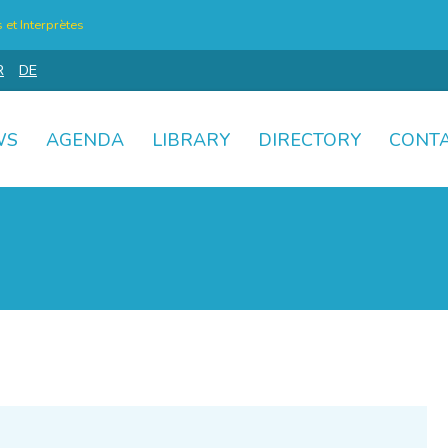
et Interprètes
R
DE
WS
AGENDA
LIBRARY
DIRECTORY
CONT