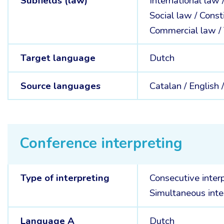
Subfields (law)
International law 
Social law /
Consti
Commercial law /
Target language
Dutch
Source languages
Catalan /
English 
Conference interpreting
Type of interpreting
Consecutive inter
Simultaneous inte
Language A
Dutch