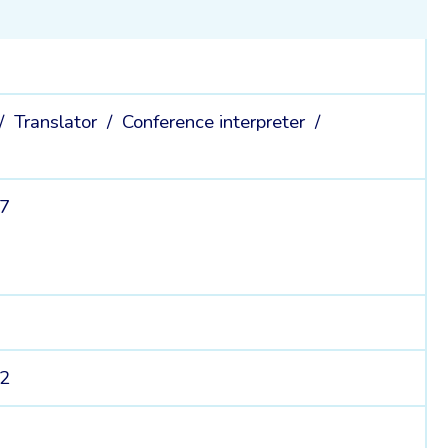
 /
Translator /
Conference interpreter /
27
12