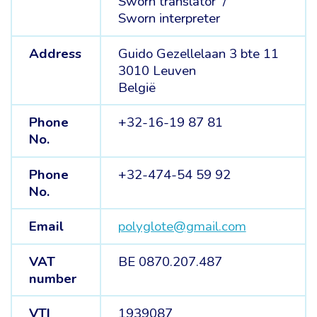
Sworn translator /
Sworn interpreter
Address
Guido Gezellelaan 3 bte 11
3010 Leuven
België
Phone
+32-16-19 87 81
No.
Phone
+32-474-54 59 92
No.
Email
polyglote@gmail.com
VAT
BE 0870.207.487
number
VTI
1939087