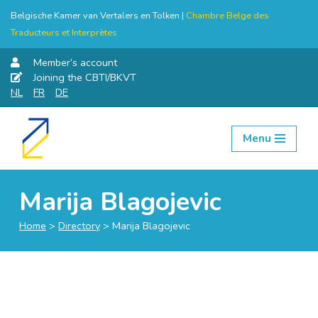
Belgische Kamer van Vertalers en Tolken |
Chambre Belge des
Traducteurs et Interprètes
Member’s account
Joining the CBTI/BKVT
NL
FR
DE
Menu
Skip
to
content
Marija Blagojevic
Home
>
Directory
>
Marija Blagojevic