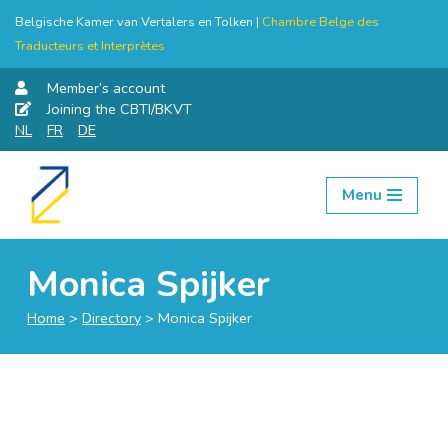
Belgische Kamer van Vertalers en Tolken |
Chambre Belge des
Traducteurs et Interprètes
Member’s account
Joining the CBTI/BKVT
NL
FR
DE
Menu
Skip
to
content
Monica Spijker
Home
>
Directory
>
Monica Spijker