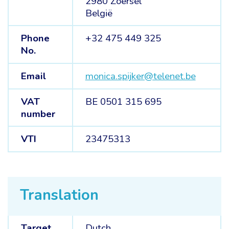
2980 Zoersel
België
Phone
+32 475 449 325
No.
Email
monica.spijker@telenet.be
VAT
BE 0501 315 695
number
VTI
23475313
Translation
Target
Dutch