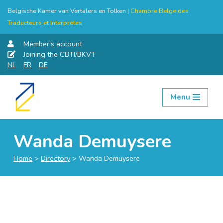
Belgische Kamer van Vertalers en Tolken |
Chambre Belge des
Traducteurs et Interprètes
Member’s account
Joining the CBTI/BKVT
NL
FR
DE
Menu
Skip
to
content
Wanda Demuysere
Home
>
Directory
>
Wanda Demuysere