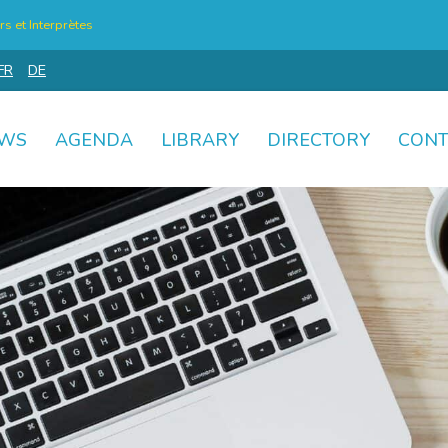
s et Interprètes
FR
DE
WS
AGENDA
LIBRARY
DIRECTORY
CONT