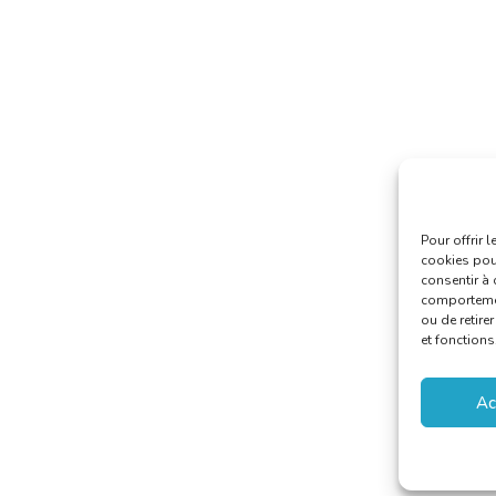
Pour offrir 
cookies pour
consentir à 
comportement
ou de retire
et fonctions
Ac