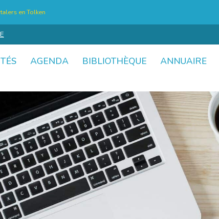
talers en Tolken
E
ITÉS
AGENDA
BIBLIOTHÈQUE
ANNUAIRE