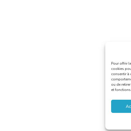
Pour offrir 
cookies pour
consentir à 
comportement
ou de retire
et fonctions
Ac