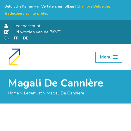
Belgische Kamer van Vertalers en Tolken |
Chambre Belge des
Traducteurs et Interprètes
Ledenaccount
Lid worden van de BKVT
EN
FR
DE
Menu
Skip
to
content
Magali De Cannière
Home
>
Ledenlijst
>
Magali De Cannière