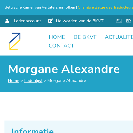
Belgische Kamer van Vertalers en Tolken |
Chambre Belge des Traducteurs 
Ledenaccount
Lid worden van de BKVT
EN
FR
HOME
DE BKVT
ACTUALITE
Skip
CONTACT
to
content
Morgane Alexandre
Home
>
Ledenlijst
>
Morgane Alexandre
Informatie