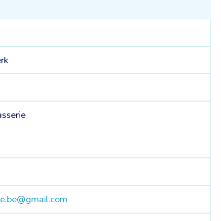
rk
asserie
re.be@gmail.com