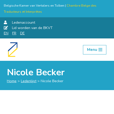
Belgische Kamer van Vertalers en Tolken |
Chambre Belge des
Traducteurs et Interprètes
Ledenaccount
Lid worden van de BKVT
EN
FR
DE
Menu
Skip
to
content
Nicole Becker
Home
>
Ledenlijst
>
Nicole Becker