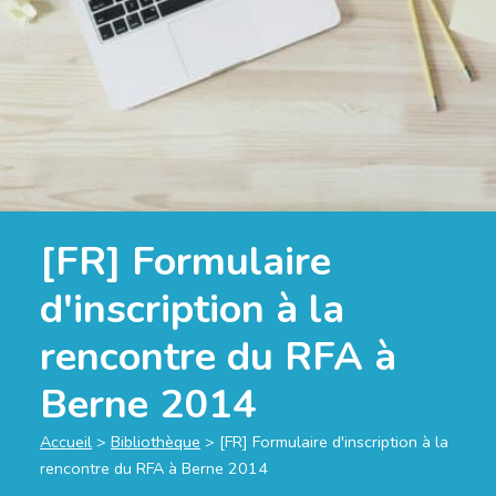
[FR] Formulaire
d'inscription à la
rencontre du RFA à
Berne 2014
Accueil
>
Bibliothèque
>
[FR] Formulaire d'inscription à la
rencontre du RFA à Berne 2014