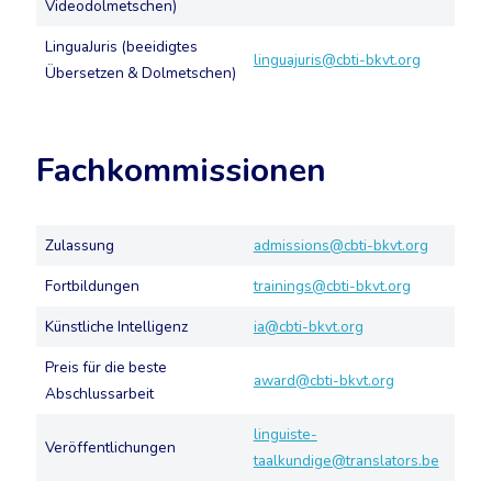
Videodolmetschen)
LinguaJuris (beeidigtes
linguajuris@cbti-bkvt.org
Übersetzen & Dolmetschen)
Fachkommissionen
Zulassung
admissions@cbti-bkvt.org
Fortbildungen
trainings@cbti-bkvt.org
Künstliche Intelligenz
ia@cbti-bkvt.org
Preis für die beste
award@cbti-bkvt.org
Abschlussarbeit
linguiste-
Veröffentlichungen
taalkundige@translators.be