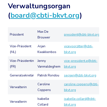
Verwaltungsorgan
(
board@cbti-bkvt.org
)
Max De
Präsident
president@cbti-bkvt.org
Brouwer
Vize-Präsident
Arjan
vicevoorzitter@cbti-
(NL)
Kwakkenbos
bkvt.org
Vize-Präsidentin
Jenny
vice-president.e@cbti-
(FR)
Vanmaldeghem
bkvt.org
Generalsekretär
Patrick Rondou
secgen@cbti-bkvt.org
Caroline
caroline.coppens@cbti-
Verwalterin
Coppens
bkvt.org
Isabelle
isabelle.collard@cbti-
Verwalterin
Collard
bkvt.org