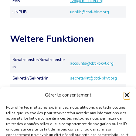
FVB
fvb@cbti-bkvt.org
UNPLIB
unplib@cbti-bkvt.org
Weitere Funktionen
Schatzmeister/Schatzmeister
accounts@cbti-bkvt.org
in
Sekretär/Sekretärin
secretariat@cbti-bkvt.org
Webmaster
webmaster@cbti-bkvt.org
Gérer le consentement
Pour offrir les meilleures expériences, nous utilisons des technologies
telles que les cookies pour stocker et/ou accéder aux informations des
appareils. Le fait de consentir à ces technologies nous permettra de
traiter des données telles que le comportement de navigation ou les ID
uniques sur ce site. Le fait de ne pas consentir ou de retirer son
consentement peut avoir un effet négatif sur certaines caractéristiques et