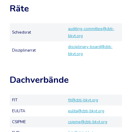
Räte
auditing-committee@cbti-
Schiedsrat
bkvt.org
disciplinary-board@cbti-
Disziplinarrat
bkvt.org
Dachverbände
FIT
fit@cbti-bkvt.org
EULITA
eulita@cbti-bkvt.org
CSIPME
csipme@cbti-bkvt.org