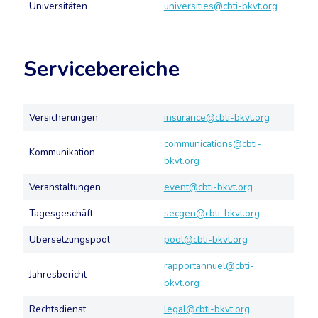
Universitäten
universities@cbti-bkvt.org
Servicebereiche
Versicherungen
insurance@cbti-bkvt.org
communications@cbti-
Kommunikation
bkvt.org
Veranstaltungen
event@cbti-bkvt.org
Tagesgeschäft
secgen@cbti-bkvt.org
Übersetzungspool
pool@cbti-bkvt.org
rapportannuel@cbti-
Jahresbericht
bkvt.org
Rechtsdienst
legal@cbti-bkvt.org