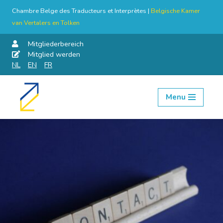
Chambre Belge des Traducteurs et Interprètes |
Belgische Kamer
van Vertalers en Tolken
Mitgliederbereich
Mitglied werden
NL
EN
FR
Menu
Skip
to
content