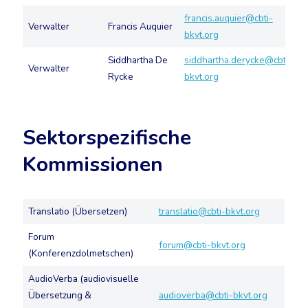
francis.auquier@cbti-
Verwalter
Francis Auquier
bkvt.org
Siddhartha De
siddhartha.derycke@cbti-
Verwalter
Rycke
bkvt.org
Sektorspezifische
Kommissionen
Translatio (Übersetzen)
translatio@cbti-bkvt.org
Forum
forum@cbti-bkvt.org
(Konferenzdolmetschen)
AudioVerba (audiovisuelle
Übersetzung &
audioverba@cbti-bkvt.org