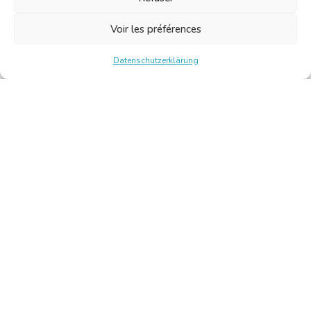
Voir les préférences
Datenschutzerklärung
Chambre Belge des Traducteurs et Interprètes | Belgische
Kamer van Vertalers en Tolken
10, bld de l’Empereur 1000 Bruxelles – Tel.: +32 2 513 09
15 –
secretariat@translators.be