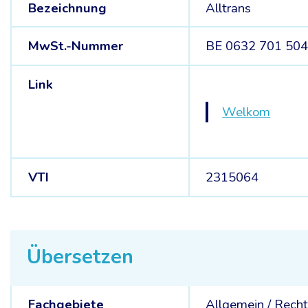
Bezeichnung
Alltrans
MwSt.-Nummer
BE 0632 701 50
Link
Welkom
VTI
2315064
Übersetzen
Fachgebiete
Allgemein /
Rech