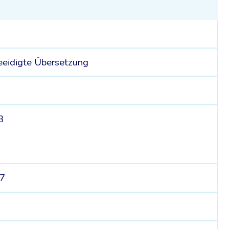
eeidigte Übersetzung
3
47