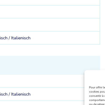
isch /
Italienisch
Pour offrir 
cookies pour
isch /
Italienisch
consentir à 
comportement
ou de retire