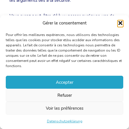
les arguments liés à la sécurité.
Vous aurez peut-être déjà vu passer quelques-uns de
ces arguments dans nos communications régulières sur
Gérer le consentement
les réseaux sociaux. N’hésitez pas à les republier sur
Pour offrir les meilleures expériences, nous utilisons des technologies
votre propre profil. Cela nous permet de sensibiliser
telles que les cookies pour stocker et/ou accéder aux informations des
davantage le grand public à la valeur ajoutée des
appareils. Le fait de consentir à ces technologies nous permettra de
traductions humaines, tout en attirant l’attention sur les
traiter des données telles que le comportement de navigation ou les ID
uniques sur ce site. Le fait de ne pas consentir ou de retirer son
dangers des traductions automatiques.
consentement peut avoir un effet négatif sur certaines caractéristiques et
fonctions.
Dans un second temps, la boîte à outils sera enrichie de
prompts, que vous pourrez utiliser dans le cadre de vos
Accepter
missions de traduction ou autres.
Refuser
Nous mettons donc à votre disposition une combinaison
Voir les préférences
d’outils : à vous de choisir ceux qui vous semblent les
plus pertinents.
Datenschutzerklärung