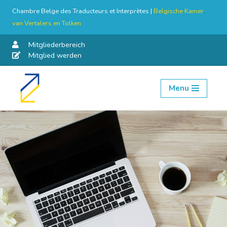
Chambre Belge des Traducteurs et Interprètes |
Belgische Kamer
van Vertalers en Tolken
Mitgliederbereich
Mitglied werden
Menu
Skip
to
content