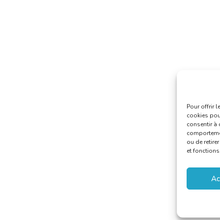
Pour offrir 
cookies pour
consentir à 
comportement
ou de retire
et fonctions
Ac