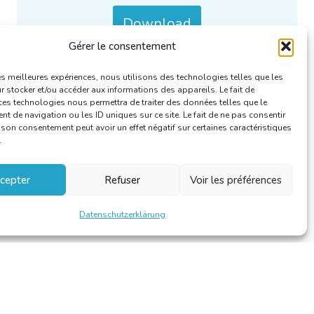
Download
Gérer le consentement
Kategorien :
Le Linguiste/De Taalkundige
.
les meilleures expériences, nous utilisons des technologies telles que les
 stocker et/ou accéder aux informations des appareils. Le fait de
ces technologies nous permettra de traiter des données telles que le
 de navigation ou les ID uniques sur ce site. Le fait de ne pas consentir
r son consentement peut avoir un effet négatif sur certaines caractéristiques
.
cepter
Refuser
Voir les préférences
Datenschutzerklärung