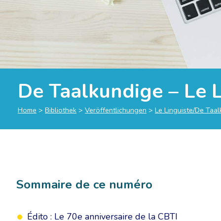
De Taalkundige – Le 
Home
>
Bibliothek
>
Veröffentlichungen
>
Le Linguiste/De Taa
Sommaire de ce numéro
Édito : Le 70e anniversaire de la CBTI