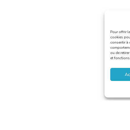
Pour offrir 
cookies pour
consentir à 
comportement
ou de retire
et fonctions
Ac