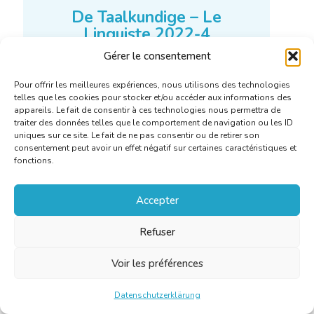
Gérer le consentement
Pour offrir les meilleures expériences, nous utilisons des technologies
telles que les cookies pour stocker et/ou accéder aux informations des
appareils. Le fait de consentir à ces technologies nous permettra de
traiter des données telles que le comportement de navigation ou les ID
uniques sur ce site. Le fait de ne pas consentir ou de retirer son
consentement peut avoir un effet négatif sur certaines caractéristiques et
fonctions.
Accepter
De Taalkundige – Le
Linguiste 2022-4
Refuser
Voir les préférences
Mehr erfahren
Datenschutzerklärung