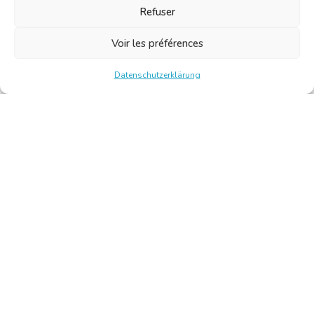
Refuser
Voir les préférences
Datenschutzerklärung
Chambre Belge des Traducteurs et Interprètes | Belgische
Kamer van Vertalers en Tolken
10, bld de l’Empereur 1000 Bruxelles – Tel.: +32 2 513 09
15 –
secretariat@translators.be