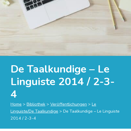
De Taalkundige – Le
Linguiste 2014 / 2-3-
4
Home
>
Bibliothek
>
Veröffentlichungen
>
Le
Linguiste/De Taalkundige
>
De Taalkundige – Le Linguiste
2014 / 2-3-4