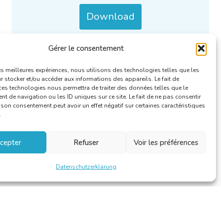
Download
Kategorien :
Le Linguiste/De Taalkundige
.
Gérer le consentement
les meilleures expériences, nous utilisons des technologies telles que les
 stocker et/ou accéder aux informations des appareils. Le fait de
ces technologies nous permettra de traiter des données telles que le
 de navigation ou les ID uniques sur ce site. Le fait de ne pas consentir
r son consentement peut avoir un effet négatif sur certaines caractéristiques
.
cepter
Refuser
Voir les préférences
Datenschutzerklärung