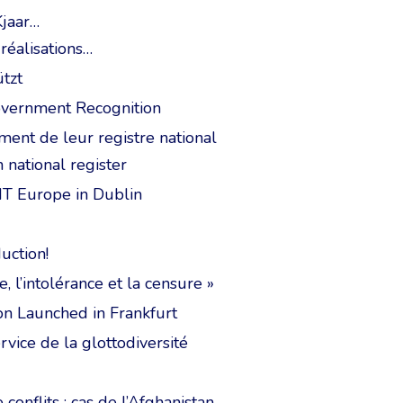
jaar…
réalisations…
tzt
overnment Recognition
ment de leur registre national
 national register
IT Europe in Dublin
uction!
ce, l’intolérance et la censure »
on Launched in Frankfurt
rvice de la glottodiversité
onflits : cas de l’Afghanistan