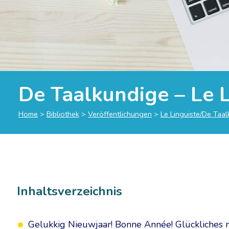
De Taalkundige – Le L
Home
>
Bibliothek
>
Veröffentlichungen
>
Le Linguiste/De Taa
Inhaltsverzeichnis
Gelukkig Nieuwjaar! Bonne Année! Glückliches n