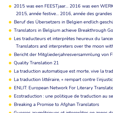
2015 was een FEESTjaar… 2016 was een WERK
2015, année festive… 2016, année des grandes 
Beruf des Übersetzers in Belgien endlich geschü
Translators in Belgium achieve Breakthrough G
Les traducteurs et interprètes heureux du lance
Translators and interpreters over the moon with
Bericht der Mitgliederjahresversammlung von F
Quality Translation 21
La traduction automatique est morte, vive la trad
La traduction littéraire, « rempart contre l’injusti
ENLIT: European Network For Literary Translati
Ecotraduction : une politique de traduction au se
Breaking a Promise to Afghan Translators
Guerres asymétriques et interprètes en zones de c