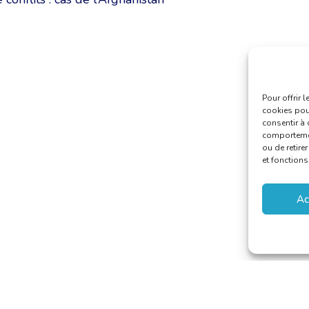
Pour offrir 
cookies pour
consentir à 
comportement
ou de retire
et fonctions
Ac