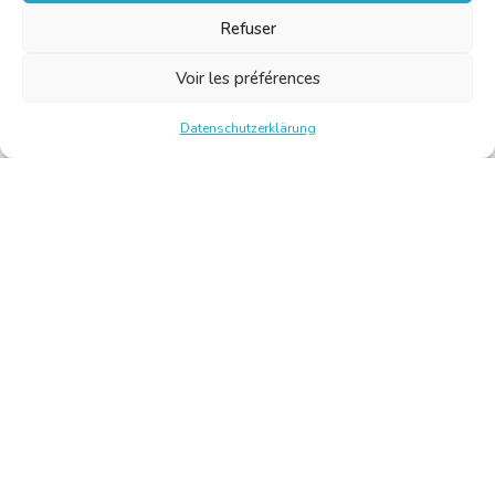
Refuser
Voir les préférences
Datenschutzerklärung
Chambre Belge des Traducteurs et Interprètes | Belgische
Kamer van Vertalers en Tolken
10, bld de l’Empereur 1000 Bruxelles – Tel.: +32 2 513 09
15 –
secretariat@translators.be