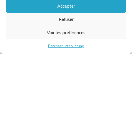
Accepter
Refuser
Voir les préférences
Datenschutzerklärung
Chambre Belge des Traducteurs et Interprètes | Belgische
Kamer van Vertalers en Tolken